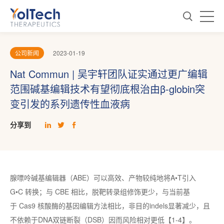
公司新闻
2023-01-19
Nat Commun | 吴宇轩团队证实通过更广编辑
范围碱基编辑技术有望彻底根治由β-globin突
变引发的系列遗传性血液病
分享到
腺嘌呤碱基编辑器（ABE）可以高效、产物较纯地将A•T引入
G•C 转换；与 CBE 相比，脱靶转录组修饰更少，与当前基
于 Cas9 核酸酶的基因编辑方法相比，非目的indels显著减少，且
不依赖于DNA双链断裂（DSB）因而风险相对更低【1-4】。