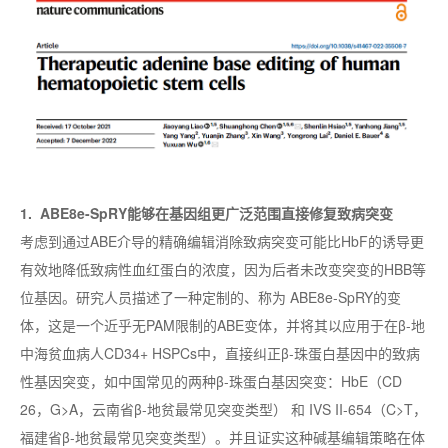
1. ABE8e-SpRY能够在基因组更广泛范围直接修复致病突变
考虑到通过ABE介导的精确编辑消除致病突变可能比HbF的诱导更
有效地降低致病性血红蛋白的浓度，因为后者未改变突变的HBB等
位基因。研究人员描述了一种定制的、称为 ABE8e-SpRY的变
体，这是一个近乎无PAM限制的ABE变体，并将其以应用于在β-地
中海贫血病人CD34+ HSPCs中，直接纠正β-珠蛋白基因中的致病
性基因突变，如中国常见的两种β-珠蛋白基因突变：HbE（CD
26，G>A，云南省β-地贫
最
常见突变类型） 和 IVS II-654（C>T，
福建省β-地贫
最
常见突变类型）。并且证实这种碱基编辑策略在体