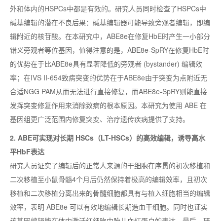
外和体内的HSPCs中都是有效的。研究人员同时检查了HSPCs中
碱基编辑的潜在不良后果：碱基编辑器可能导致旁观者编辑，即编
辑附近的核苷酸。在本研究中，ABE8e在修复HbE时产生一小部分
错义旁观者等位基因，值得注意的是，ABE8e-SpRY在修复HbE时
的优势在于比ABE8e具有显著降低的旁观者 (bystander) 编辑效
率；在IVS II-654致病突变的优势在于ABE8e由于突变为点附近无
合适NGG PAM从而无法进行直接修复，而ABE8e-SpRY则能直接
发挥突变修复作用来消除致病的根本原因。本研究为使用 ABE 在
基因组更广泛范围内修复突变、治疗遗传疾病提供了支持。
2. ABE可实现对长期 HSCs（LT-HSCs）的高效编辑，诱导高水
平HbF表达
研究人员证实了编辑后的正常人来源的干细胞在序贯的初次移植和
二次移植至小鼠骨髓4个月后仍然保持着极高的编辑效率，且初次
移植和二次移植分离出来的骨髓细胞都具有与植入细胞相当的编辑
效率，表明 ABE8e 可以有效地编辑长期造血干细胞。同时也证实
该基因编辑能在体内激活红细胞中胎儿血红蛋白的表达。
最后
，研