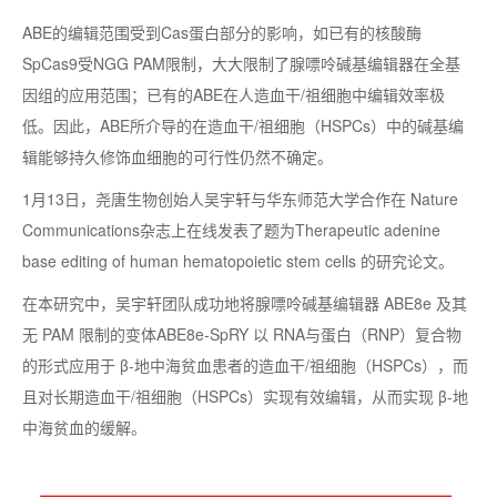
ABE的编辑范围受到Cas蛋白部分的影响，如已有的核酸酶
SpCas9受NGG PAM限制，大大限制了腺嘌呤碱基编辑器在全基
因组的应用范围；已有的ABE在人造血干/祖细胞中编辑效率极
低。因此，ABE所介导的在造血干/祖细胞（HSPCs）中的碱基编
辑能够持久修饰血细胞的可行性仍然不确定。
1月13日，尧唐生物创始人吴宇轩与华东师范大学合作在 Nature
Communications杂志上在线发表了题为Therapeutic adenine
base editing of human hematopoietic stem cells 的研究论文。
在本研究中，吴宇轩团队成功地将腺嘌呤碱基编辑器 ABE8e 及其
无 PAM 限制的变体ABE8e-SpRY 以 RNA与蛋白（RNP）复合物
的形式应用于 β-地中海贫血患者的造血干/祖细胞（HSPCs），而
且对长期造血干/祖细胞（HSPCs）实现有效编辑，从而实现 β-地
中海贫血的缓解。