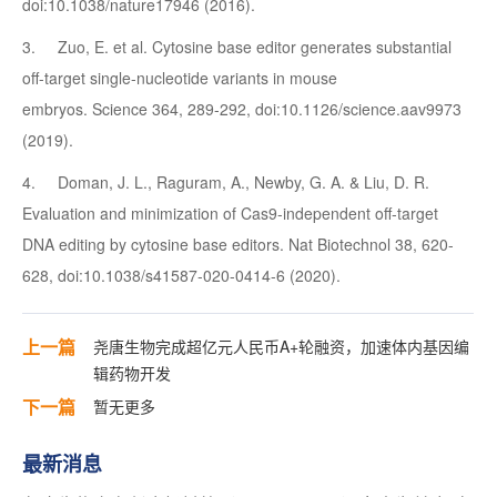
doi:10.1038/nature17946 (2016).
3. Zuo, E. et al. Cytosine base editor generates substantial
off-target single-nucleotide variants in mouse
embryos. Science 364, 289-292, doi:10.1126/science.aav9973
(2019).
4. Doman, J. L., Raguram, A., Newby, G. A. & Liu, D. R.
Evaluation and minimization of Cas9-independent off-target
DNA editing by cytosine base editors. Nat Biotechnol 38, 620-
628, doi:10.1038/s41587-020-0414-6 (2020).
上一篇
尧唐生物完成超亿元人民币A+轮融资，加速体内基因编
辑药物开发
下一篇
暂无更多
最新消息