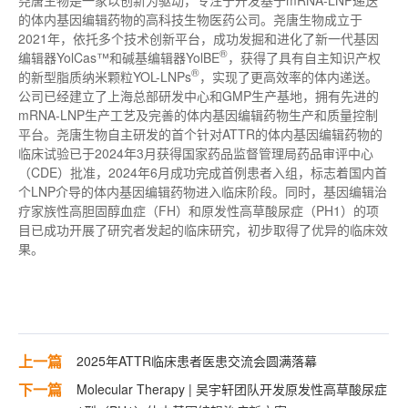
尧唐生物是一家以创新为驱动，专注于开发基于mRNA-LNP递送
的体内基因编辑药物的高科技生物医药公司。尧唐生物成立于
2021年，依托多个技术创新平台，成功发掘和进化了新一代基因
®
编辑器YolCas™和碱基编辑器YolBE
，获得了具有自主知识产权
®
的新型脂质纳米颗粒YOL-LNPs
，实现了更高效率的体内递送。
公司已经建立了上海总部研发中心和GMP生产基地，拥有先进的
mRNA-LNP生产工艺及完善的体内基因编辑药物生产和质量控制
平台。尧唐生物自主研发的
首个
针对ATTR的体内基因编辑药物的
临床试验已于2024年3月获得国家药品监督管理局药品审评中心
（CDE）批准，2024年6月成功完成首例患者入组，标志着国内
首
个
LNP介导的体内基因编辑药物进入临床阶段。同时，基因编辑治
疗家族性高胆固醇血症（FH）和原发性高草酸尿症（PH1）的项
目已成功开展了研究者发起的临床研究，初步取得了优异的临床效
果。
上一篇
2025年ATTR临床患者医患交流会圆满落幕
下一篇
Molecular Therapy | 吴宇轩团队开发原发性高草酸尿症