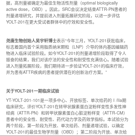
据，高剂量被确定为
最佳
生物活性剂量（optimal biologically
active dose，OBD）。因此，SRC会议决定结束ATTR-PN患者的
剂量递增研究，并提前进入剂量拓展研究阶段，以进一步评估
YOLT-201在更大受试者群体中的疗效和安全性。
尧唐生物创始人吴宇轩博士
表示“今年三月，YOLT-201获批临床，
标志着国内
首个
采用脂质纳米颗粒（LNP）介导的体内基因编辑药
物进入临床试验阶段。如今YOLT-201的剂量递增阶段取得了令人
振奋的结果，我们对该疗法的安全性和耐受性充满信心。随着试验
进入剂量拓展阶段，我们期待进一步验证YOLT-201的临床疗效，
并为患有ATTR疾病的患者提供潜在的创新治疗方案。”
关于YOLT-201一期临床试验
YT-YOLT-201-101是一项多中心、开放标签、单次给药的Ⅰ/IIa期
临床研究，评价YOLT-201在转甲状腺素蛋白淀粉样变性多发性神
经病（ATTR-PN）和转甲状腺素蛋白心脏淀粉样变（ATTR-CM）
患者中的安全性、耐受性、药代动力学及药效学指标。本试验分为
两个阶段，
第一
阶段为开放、单次给药、剂量递增试验，以确定
YOLT-201的
最佳
生物学剂量（OBD）；第二阶段为开放、单次给