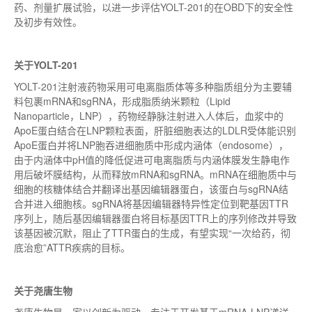
药、剂量扩展试验，以进一步评估YOLT-201的在OBD下的安全性
及初步有效性。
关于YOLT-201
YOLT-201注射液药物采用可电离脂质体等多种脂质组分为主要辅
料包裹mRNA和sgRNA，形成脂质纳米颗粒（Lipid
Nanoparticle，LNP），药物经静脉注射进入人体后，血浆中的
ApoE蛋白结合在LNP颗粒表面，肝脏细胞表达的LDLR受体能识别
ApoE蛋白并将LNP胞吞进细胞质中形成内涵体（endosome），
由于内涵体中pH值的降低促进可电离脂质与内涵体膜发生静电作
用后破坏膜结构，从而释放mRNA和sgRNA。mRNA在细胞质中与
细胞的核糖体结合并翻译出基因编辑器蛋白，该蛋白与sgRNA结
合并进入细胞核。sgRNA将基因编辑器特异性定位到靶基因TTR
序列上，随后基因编辑器蛋白将目标基因TTR上的序列修改并导致
该基因被沉默，阻止了TTR蛋白的生成，有望实现“一次给药，彻
底治愈”ATTR疾病的目标。
关于尧唐生物