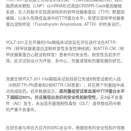
脂质纳米颗粒（LNP）以mRNA形式递送CRISPR-Cas9基因编辑
系统，在人肝脏中实现高效特异的转甲状腺素蛋白（TTR）靶基因
编辑，以永久性降低血液中的TTR蛋白水平，有望实现转甲状腺素
蛋白淀粉样变（Transthyretin Amyloidosis, ATTR）的终身治疗。
YOLT-201正在开展的I/IIa期临床试验旨在评估该疗法在ATTR-
PN（转甲状腺素蛋白淀粉样变性多发性神经病）和ATTR-CM（转
甲状腺素蛋白心脏淀粉样变）患者中的安全性、耐受性及初步疗
效。此次试验设计为开放、多中心、剂量递增和剂量拓展的研究。
尧唐生物YOLT-201 I/IIa期临床试验目前已完成8例受试者的入组
（6例ATTR-PN患者和2例ATTR-CM患者），并在两个剂量组中成
功完成给药。初步数据显示，
高剂量组受试者血液中TTR蛋白水平
下调超过90%，并且展现出良好的安全性和耐受性，
无3级不良事
件（AE）发生，未出现剂量限制性毒性（DLT）或导致给药中断
的严重不良事件。
在研究者与申办方召开的SRC会议中，根据现有的安全性和疗效数