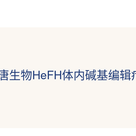
！尧唐生物HeFH体内碱基