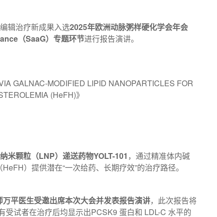
发的基因编辑治疗新成果入选
2025年欧洲动脉粥样硬化学会年会
a Glance（SaaG）专题环节
进行报告演讲。
VIA GALNAC-MODIFIED LIPID NANOPARTICLES FOR
STEROLEMIA (HeFH)》
质纳米颗粒（LNP）递送药物YOLT-101
，通过精准体内碱
HeFH）提供潜在“一次给药、长期疗效”的治疗路径。
师万平医生受邀出席本次大会并发表报告演讲
，此次报告将
受试者在治疗后均显示出PCSK9 蛋白和 LDL-C 水平的